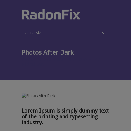
Valitse Sivu
Käytönaikainen radonmittaus
Blogi
Palvelut
Piilota valikko
Radon
Mittaukset
Korjaukset
Radon työpaikalla
Meistä
Ota yhteyttä
Photos After Dark
An example of a portfolio item with a
slideshow.
Lorem Ipsum is simply dummy text
of the printing and typesetting
industry.