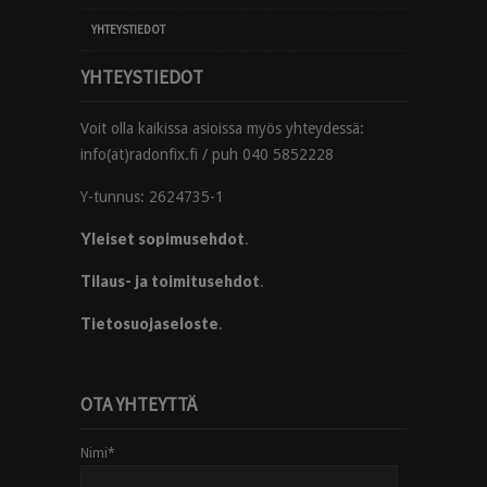
YHTEYSTIEDOT
YHTEYSTIEDOT
Voit olla kaikissa asioissa myös yhteydessä:
info(at)radonfix.fi / puh 040 5852228
Y-tunnus: 2624735-1
Yleiset sopimusehdot
.
Tilaus- ja toimitusehdot
.
Tietosuojaseloste
.
OTA YHTEYTTÄ
Nimi
*