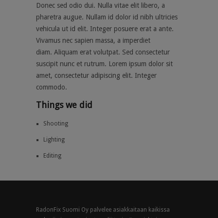
Donec sed odio dui. Nulla vitae elit libero, a
pharetra augue. Nullam id dolor id nibh ultricies
vehicula ut id elit. Integer posuere erat a ante.
Vivamus nec sapien massa, a imperdiet
diam. Aliquam erat volutpat. Sed consectetur
suscipit nunc et rutrum. Lorem ipsum dolor sit
amet, consectetur adipiscing elit. Integer
commodo.
Things we did
Shooting
Lighting
Editing
RadonFix Suomi Oy palvelee asiakkaitaan kaikissa