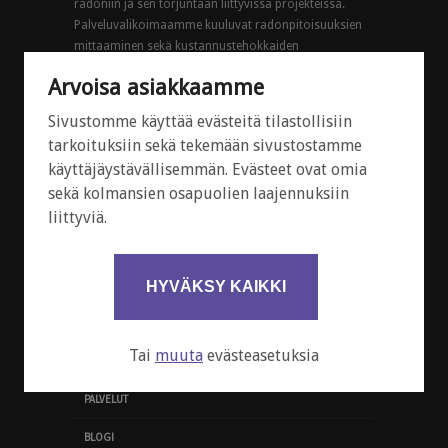
radoniin ja sen torjuntaan liittyvissä projekteissa.
Palveluvalikoimaamme kuuluvat radonpitoisuuksien
mittaaminen sekä kustannustehokkaiden
radonkorjausten suunnittelu ja toteutus. Toimimme
Arvoisa asiakkaamme
koko Suomen alueella.
Sivustomme käyttää evästeitä tilastollisiin
© 2025 RadonFix Suomi Oy
tarkoituksiin sekä tekemään sivustostamme
käyttäjäystävällisemmän. Evästeet ovat omia
sekä kolmansien osapuolien laajennuksiin
PIKAVALIKKO
liittyviä.
TIETOA RADONISTA
RADONMITTAUKSEN TILAUS
HYVÄKSY KAIKKI
RADONMITTAUKSEN REKISTERÖINTI
Tai
muuta
evästeasetuksia
RADONKORJAUSPYYNTÖ
PALVELUT
BLOGI