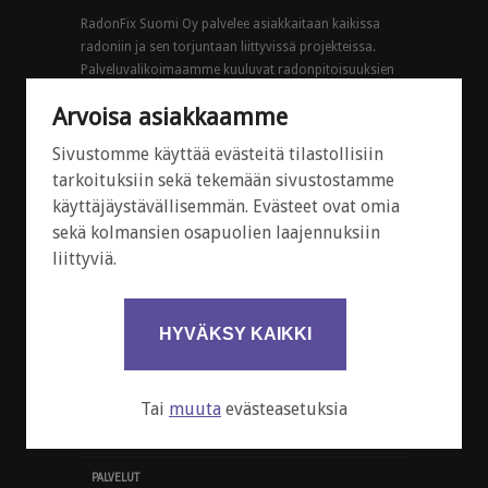
RadonFix Suomi Oy palvelee asiakkaitaan kaikissa
radoniin ja sen torjuntaan liittyvissä projekteissa.
Palveluvalikoimaamme kuuluvat radonpitoisuuksien
mittaaminen sekä kustannustehokkaiden
Arvoisa asiakkaamme
radonkorjausten suunnittelu ja toteutus. Toimimme
koko Suomen alueella.
Sivustomme käyttää evästeitä tilastollisiin
tarkoituksiin sekä tekemään sivustostamme
© 2025 RadonFix Suomi Oy
käyttäjäystävällisemmän. Evästeet ovat omia
sekä kolmansien osapuolien laajennuksiin
liittyviä.
PIKAVALIKKO
TIETOA RADONISTA
HYVÄKSY KAIKKI
RADONMITTAUKSEN TILAUS
RADONMITTAUKSEN REKISTERÖINTI
Tai
muuta
evästeasetuksia
RADONKORJAUSPYYNTÖ
PALVELUT