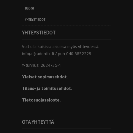
BLOGI
YHTEYSTIEDOT
YHTEYSTIEDOT
Voit olla kaikissa asioissa myös yhteydessä:
info(at)radonfix.fi / puh 040 5852228
Y-tunnus: 2624735-1
Yleiset sopimusehdot
.
Tilaus- ja toimitusehdot
.
Tietosuojaseloste
.
OTA YHTEYTTÄ