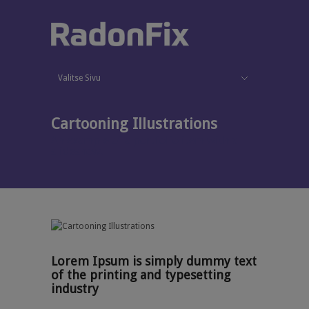
Valitse Sivu
Käytönaikainen radonmittaus
Blogi
Palvelut
Piilota valikko
Radon
Mittaukset
Korjaukset
Radon työpaikalla
Meistä
Ota yhteyttä
Cartooning Illustrations
An example of a portfolio item with a
slideshow.
Lorem Ipsum is simply dummy text
of the printing and typesetting
industry