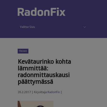
Valitse Sivu
Käytönaikainen radonmittaus
Blogi
Palvelut
Piilota valikko
Radon
Mittaukset
Korjaukset
Radon työpaikalla
Meistä
Ota yhteyttä
Yleinen
Kevätaurinko kohta
lämmittää:
radonmittauskausi
päättymässä
20.2.2017 | Kirjoittaja
RadonFix
|