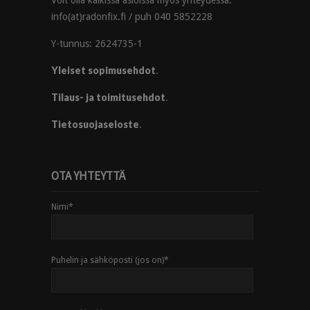
info(at)radonfix.fi / puh 040 5852228
Y-tunnus: 2624735-1
Yleiset sopimusehdot
.
Tilaus- ja toimitusehdot
.
Tietosuojaseloste
.
OTA YHTEYTTÄ
Nimi
*
Puhelin ja sähköposti (jos on)
*