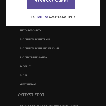
HYVÄKSY KAIKKI
© 2025 RadonFix Suomi Oy
Tai
muuta
evästeasetuksia
PIKAVALIKKO
TIETOA RADONISTA
RADONMITTAUKSEN TILAUS
RADONMITTAUKSEN REKISTERÖINTI
RADONKORJAUSPYYNTÖ
PALVELUT
BLOGI
YHTEYSTIEDOT
YHTEYSTIEDOT
Voit olla kaikissa asioissa myös yhteydessä: